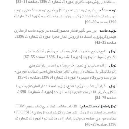
استفاده از روش مونت کارلو
[دوره 1، شماره 1، 1396، صفحه 11-23]
توده سنگ
پیش‌بینی مدول تغییرشکل‌ پذیری توده سنگ‌های جنوب
غربی ایران با استفاده از رگرسیون خطی چند متغیره
[دوره 1، شماره 1،
1396، صفحه 89-96]
تولید ماسه
بررسی تأثیر فشار محصورکننده در تولید ماسه از مخازن
هیدروکربوری با استفاده از روش المان مجزا
[دوره 1، شماره 1، 1396،
صفحه 35-42]
تونل
تابع توزیع متغیر تصادفی ضخامت پوشش شاتکریت در
نگهداری موقت تونل‌ها
[دوره 1، شماره 1، 1396، صفحه 55-67]
تونل
ارائه مدلی برای تعیین خرج ویژه بر اساس پارامترهای
ژئومکانیکی با استفاده از روش آنالیز مولفه‌های اصلی (مطالعه موردی-
طرح سد و نیروگاه سیمره)
[دوره 1، شماره 4، 1396، صفحه 85-95]
تونل
افزایش جذب انرژی مقاطع تونل با استفاده از المان‌های بتنی با
شکل پذیری بالا در محیط‌های مچاله شونده
[دوره 1، شماره 4، 1396،
صفحه 75-84]
تونل امام زاده هاشم (ع)
انتخاب ماشین تونل‌بری تمام مقطع (TBM)
مناسب با استفاده از روش شباهت به گزینه ایده‌آل فازی (FTOPSIS)
مطالعه موردی: قطعه دوم تونل امام زاده هاشم (ع)
[دوره 1، شماره 2،
1396، صفحه 29-40]