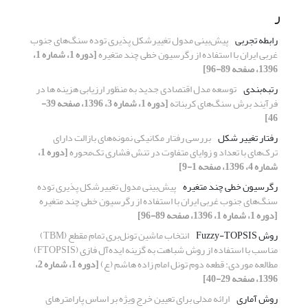
ر
رابطه تجربی
پیش‌بینی مدول تغییرشکل‌ پذیری توده سنگ‌های جنوب
غربی ایران با استفاده از رگرسیون خطی چند متغیره
[دوره 1، شماره 1،
1396، صفحه 89-96]
رتبه‌بندی
توسعه مدل اقتصادی جدید به منظور ارزیابی هزینه ها در
فرآیند برش سنگ‌های کربناته
[دوره 1، شماره 3، 1396، صفحه 39-
46]
رفتار تغییر شکل
بررسی رفتار مکانیکی نمونه‌های بازالت دارای
ترک‌های با تعداد و زوایای متفاوت در تنش فشاری تک‌محوره
[دوره 1،
شماره 4، 1396، صفحه 1-9]
رگرسیون خطی چند متغیره
پیش‌بینی مدول تغییرشکل‌ پذیری توده
سنگ‌های جنوب غربی ایران با استفاده از رگرسیون خطی چند متغیره
[دوره 1، شماره 1، 1396، صفحه 89-96]
روش Fuzzy-TOPSIS
انتخاب ماشین تونل‌بری تمام مقطع (TBM)
مناسب با استفاده از روش شباهت به گزینه ایده‌آل فازی (FTOPSIS)
مطالعه موردی: قطعه دوم تونل امام زاده هاشم (ع)
[دوره 1، شماره 2،
1396، صفحه 29-40]
روش آماری
ارائه مدلی برای تعیین خرج ویژه بر اساس پارامترهای