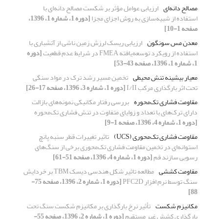
مصالح دانه‌ای
ارزیابی عوامل مؤثر بر شکست مصالح دانه‌ای با
استفاده از شبیه‌سازی به روش اجزای مجزا
[دوره 1، شماره 1، 1396،
صفحه 1-10]
معدن مس سونگون
ارزیابی ریسک لرزش زمین ناشی از آتشباری با
استفاده از رویکرد توسعه‌یافته FMEA در شرایط عدم قطعیت
[دوره
1، شماره 1، 1396، صفحه 43-53]
معیار بیشینه تنش محیطی
تخمین مسیر رشد ترک در مواد سنگی
تحت اثر بارگذاری مرکب I/II
[دوره 1، شماره 3، 1396، صفحه 17-26]
مقاومت فشاری تک‌محوره
بررسی رفتار مکانیکی نمونه‌های بازالت
دارای ترک‌های با تعداد و زوایای متفاوت در تنش فشاری تک‌محوره
[دوره 1، شماره 4، 1396، صفحه 1-9]
مقاومت فشاری تک‌محوری (UCS)
تاثیر تغییرات قطر سنبه پانچ
استوانه‌ای در تخمین مقاومت فشاری تک‌محوری برخی از سنگ‌های
رسوبی سازند قم
[دوره 1، شماره 4، 1396، صفحه 51-61]
مقاومت کششی
مطالعه تاثیر شکل هندسی دیسک TBM بر خردایش
سنگ توسط نرم افزار PFC2D
[دوره 1، شماره 2، 1396، صفحه 75-
88]
مکانیزم شکست
تأثیر نرخ بارگذاری بر مکانیزم شکست سنگ تحت
بارگذاری کشش غیر مستقیم
[دوره 1، شماره 2، 1396، صفحه 55-