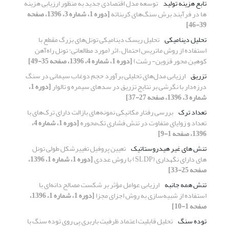
تابع هزینه تولید
توسعه مدل اقتصادی جدید به منظور ارزیابی هزینه
ها در فرآیند برش سنگ‌های کربناته
[دوره 1، شماره 3، 1396، صفحه
39-46]
تحلیل دینامیکی
تحلیل ریسک دینامیکی تونل‌های بزرگ مقطع با
استفاده از روش‌ ماتریس احتمال – اثر (مورد مطالعاتی: تونل راه‌آهن
کوهین محور قزوین- رشت)
[دوره 1، شماره 4، 1396، صفحه 35-49]
تزریق
ارزیابی مدل‌های تحلیلی برآورد حجم دوغاب سیمانی در سنگ
درزه‌دار با نگرشی بر نتایج تزریق در سدهای سیمره و تالوار
[دوره 1،
شماره 3، 1396، صفحه 27-37]
تعداد ترک
بررسی رفتار مکانیکی نمونه‌های بازالت دارای ترک‌های با
تعداد و زوایای متفاوت در تنش فشاری تک‌محوره
[دوره 1، شماره 4،
1396، صفحه 1-9]
تنش های غیر هیدروستاتیک
تعیین پروفیل تغییرشکل طولی تونل
های دارای نگهداری (SLDP) با روش عددی
[دوره 1، شماره 1، 1396،
صفحه 25-33]
تنش همه جانبه
ارزیابی عوامل مؤثر بر شکست مصالح دانه‌ای با
استفاده از شبیه‌سازی به روش اجزای مجزا
[دوره 1، شماره 1، 1396،
صفحه 1-10]
توده سنگ
تحلیل قابلیت اعتماد ظرفیت باربری پی روی توده سنگ با