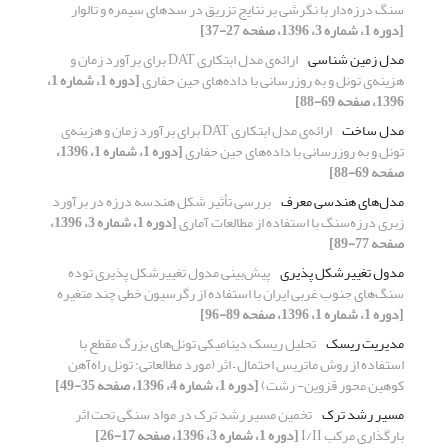
سنگ درزه‌دار با نگرشی بر نتایج تزریق در سدهای سیمره و تالوار
[دوره 1، شماره 3، 1396، صفحه 27-37]
مدل زمین شناسی
ارائه‌ی مدل ابتکاری DAT برای برآورد زمان و
هزینه‌ی تونل و به روزرسانی با داده‌های حین حفاری
[دوره 1، شماره 1،
1396، صفحه 69-88]
مدل ساخت
ارائه‌ی مدل ابتکاری DAT برای برآورد زمان و هزینه‌ی
تونل و به روزرسانی با داده‌های حین حفاری
[دوره 1، شماره 1، 1396،
صفحه 69-88]
مدل‌های هندسی معرف
بررسی تأثیر شکل هندسه درزه در برآورد
زبری درزه‌سنگ با استفاده از مطالعات آماری
[دوره 1، شماره 3، 1396،
صفحه 77-89]
مدول تغییرشکل پذیری
پیش‌بینی مدول تغییرشکل‌ پذیری توده
سنگ‌های جنوب غربی ایران با استفاده از رگرسیون خطی چند متغیره
[دوره 1، شماره 1، 1396، صفحه 89-96]
مدیریت ریسک
تحلیل ریسک دینامیکی تونل‌های بزرگ مقطع با
استفاده از روش‌ ماتریس احتمال – اثر (مورد مطالعاتی: تونل راه‌آهن
کوهین محور قزوین- رشت)
[دوره 1، شماره 4، 1396، صفحه 35-49]
مسیر رشد ترک
تخمین مسیر رشد ترک در مواد سنگی تحت اثر
بارگذاری مرکب I/II
[دوره 1، شماره 3، 1396، صفحه 17-26]