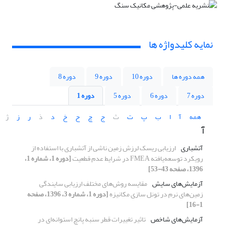
نمایه کلیدواژه ها
همه دوره ها
دوره 10
دوره 9
دوره 8
دوره 7
دوره 6
دوره 5
دوره 1
همه
آ
ا
ب
پ
ت
ث
ج
چ
ح
خ
د
ذ
ر
ز
ژ
آ
آتشباری
ارزیابی ریسک لرزش زمین ناشی از آتشباری با استفاده از
رویکرد توسعه‌یافته FMEA در شرایط عدم قطعیت
[دوره 1، شماره 1،
1396، صفحه 43-53]
آزمایش‌های سایش
مقایسه روش‌های مختلف ارزیابی سایندگی
زمین‌های نرم در تونل سازی مکانیزه
[دوره 1، شماره 3، 1396، صفحه
1-16]
آزمایش‌های شاخص
تاثیر تغییرات قطر سنبه پانچ استوانه‌ای در