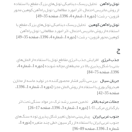
تونل راه‌آهن
تحلیل ریسک دینامیکی تونل‌های بزرگ مقطع با استفاده
از روش‌ ماتریس احتمال – اثر (مورد مطالعاتی: تونل راه‌آهن کوهین محور
قزوین- رشت)
[دوره 1، شماره 4، 1396، صفحه 35-49]
تونل را‌ه‌آهن کوهین
تحلیل ریسک دینامیکی تونل‌های بزرگ مقطع با
استفاده از روش‌ ماتریس احتمال – اثر (مورد مطالعاتی: تونل راه‌آهن
کوهین محور قزوین- رشت)
[دوره 1، شماره 4، 1396، صفحه 35-49]
ج
جذب انرژی
افزایش جذب انرژی مقاطع تونل با استفاده از المان‌های
بتنی با شکل پذیری بالا در محیط‌های مچاله شونده
[دوره 1، شماره 4،
1396، صفحه 75-84]
جریان سیال
بررسی تأثیر فشار محصورکننده در تولید ماسه از مخازن
هیدروکربوری با استفاده از روش المان مجزا
[دوره 1، شماره 1، 1396،
صفحه 35-42]
جملات مرتبه بالاتر
تخمین مسیر رشد ترک در مواد سنگی تحت اثر
بارگذاری مرکب I/II
[دوره 1، شماره 3، 1396، صفحه 17-26]
جنوب غربی ایران
پیش‌بینی مدول تغییرشکل‌ پذیری توده سنگ‌های
جنوب غربی ایران با استفاده از رگرسیون خطی چند متغیره
[دوره 1،
شماره 1، 1396، صفحه 89-96]