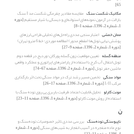
65]
مکانیک شکست سنگ
مقایسه مقادیر چقرمگی شکست مد I سنگ
بازالت در آزمون نمونه‌های استوانه‌ای و دیسکی با شیار مستقیم
[دوره
1، شماره 2، 1396، صفحه 1-8]
ممان خمشی
اعتبارسنجی عددی راه‌حل‌های تحلیلی طراحی لرزهای
پوشش نهایی تونل‌ها (مقطع مدور) (مطالعه موردی: خط 6 مترو تهران)
[دوره 1، شماره 2، 1396، صفحه 9-27]
منطقه گسله
تعیین موقعیت زون گسله پورکان-وردیج در قطعه دوم
تونل انتقال آب کرج با استفاده از پارامترهای اپراتوری و عملکرد واقعی
ماشین حفر تونل
[دوره 1، شماره 2، 1396، صفحه 67-74]
مواد سنگی
تخمین مسیر رشد ترک در مواد سنگی تحت اثر بارگذاری
مرکب I/II
[دوره 1، شماره 3، 1396، صفحه 17-26]
مونت کارلو
تحلیل قابلیت اعتماد ظرفیت باربری پی روی توده سنگ با
استفاده از روش مونت کارلو
[دوره 1، شماره 1، 1396، صفحه 11-23]
ن
ناپیوستگی توده‌سنگ
بررسی عددی تاثیر خصوصیات توده‌سنگ و
نوع ماده منفجره در آسیب انفجار به شیب‌های سنگی
[دوره 1، شماره
4، 1396، صفحه 11-22]