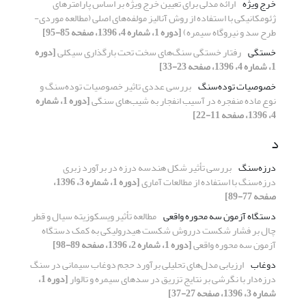
خرج ویژه
ارائه مدلی برای تعیین خرج ویژه بر اساس پارامترهای
ژئومکانیکی با استفاده از روش آنالیز مولفه‌های اصلی (مطالعه موردی-
طرح سد و نیروگاه سیمره)
[دوره 1، شماره 4، 1396، صفحه 85-95]
خستگی
رفتار خستگی سنگ‌های سخت تحت بارگذاری سیکلی
[دوره
1، شماره 4، 1396، صفحه 23-33]
خصوصیات تود‌ه‌سنگ
بررسی عددی تاثیر خصوصیات توده‌سنگ و
نوع ماده منفجره در آسیب انفجار به شیب‌های سنگی
[دوره 1، شماره
4، 1396، صفحه 11-22]
د
درزه‌سنگ
بررسی تأثیر شکل هندسه درزه در برآورد زبری
درزه‌سنگ با استفاده از مطالعات آماری
[دوره 1، شماره 3، 1396،
صفحه 77-89]
دستگاه آزمون سه محوره واقعی
مطالعه تأثیر ویسکوزیته سیال و قطر
چال بر فشار شکست درروش شکست هیدرولیکی به کمک دستگاه
آزمون سه محوره واقعی
[دوره 1، شماره 2، 1396، صفحه 89-98]
دوغاب
ارزیابی مدل‌های تحلیلی برآورد حجم دوغاب سیمانی در سنگ
درزه‌دار با نگرشی بر نتایج تزریق در سدهای سیمره و تالوار
[دوره 1،
شماره 3، 1396، صفحه 27-37]