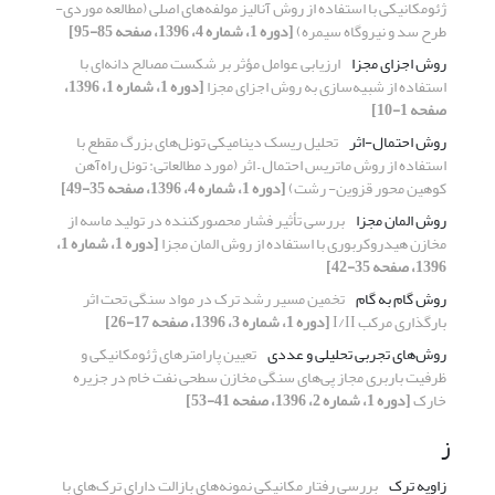
ژئومکانیکی با استفاده از روش آنالیز مولفه‌های اصلی (مطالعه موردی-
طرح سد و نیروگاه سیمره)
[دوره 1، شماره 4، 1396، صفحه 85-95]
روش اجزای مجزا
ارزیابی عوامل مؤثر بر شکست مصالح دانه‌ای با
استفاده از شبیه‌سازی به روش اجزای مجزا
[دوره 1، شماره 1، 1396،
صفحه 1-10]
روش احتمال-اثر
تحلیل ریسک دینامیکی تونل‌های بزرگ مقطع با
استفاده از روش‌ ماتریس احتمال – اثر (مورد مطالعاتی: تونل راه‌آهن
کوهین محور قزوین- رشت)
[دوره 1، شماره 4، 1396، صفحه 35-49]
روش المان مجزا
بررسی تأثیر فشار محصورکننده در تولید ماسه از
مخازن هیدروکربوری با استفاده از روش المان مجزا
[دوره 1، شماره 1،
1396، صفحه 35-42]
روش گام به گام
تخمین مسیر رشد ترک در مواد سنگی تحت اثر
بارگذاری مرکب I/II
[دوره 1، شماره 3، 1396، صفحه 17-26]
روش‌های تجربی تحلیلی و عددی
تعیین پارامترهای ژئومکانیکی و
ظرفیت باربری مجاز پی‌های سنگی مخازن سطحی نفت خام در جزیره
خارک
[دوره 1، شماره 2، 1396، صفحه 41-53]
ز
زاویه ترک
بررسی رفتار مکانیکی نمونه‌های بازالت دارای ترک‌های با