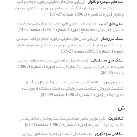
سدهای سیمره و تالوار
ارزیابی مدل‌های تحلیلی برآورد حجم دوغاب
سیمانی در سنگ درزه‌دار با نگرشی بر نتایج تزریق در سدهای سیمره
و تالوار
[دوره 1، شماره 3، 1396، صفحه 27-37]
سری‌های زمانی
کاربرد مدل سری‌های زمانی در پیش‌بینی نرخ نفوذ
ماشین حفر تونل تمام مقطع
[دوره 1، شماره 4، 1396، صفحه 63-73]
سنگ درزه‌دار
ارزیابی مدل‌های تحلیلی برآورد حجم دوغاب سیمانی
در سنگ درزه‌دار با نگرشی بر نتایج تزریق در سدهای سیمره و تالوار
[دوره 1، شماره 3، 1396، صفحه 27-37]
سنگ های ساختمانی
توسعه مدل اقتصادی جدید به منظور ارزیابی
هزینه ها در فرآیند برش سنگ‌های کربناته
[دوره 1، شماره 3، 1396،
صفحه 39-46]
سیال تزریق
مطالعه تأثیر ویسکوزیته سیال و قطر چال بر فشار
شکست درروش شکست هیدرولیکی به کمک دستگاه آزمون سه
محوره واقعی
[دوره 1، شماره 2، 1396، صفحه 89-98]
ش
شاتکریت
تابع توزیع متغیر تصادفی ضخامت پوشش شاتکریت در
نگهداری موقت تونل‌ها
[دوره 1، شماره 1، 1396، صفحه 55-67]
شاخص سودآوری
توسعه مدل اقتصادی جدید به منظور ارزیابی