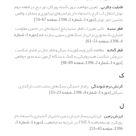
قابلیت چالزنی
تعیین موقعیت زون گسله پورکان-وردیج در قطعه دوم
تونل انتقال آب کرج با استفاده از پارامترهای اپراتوری و عملکرد واقعی
ماشین حفر تونل
[دوره 1، شماره 2، 1396، صفحه 67-74]
قطر سنبه
تاثیر تغییرات قطر سنبه پانچ استوانه‌ای در تخمین مقاومت
فشاری تک‌محوری برخی از سنگ‌های رسوبی سازند قم
[دوره 1، شماره
4، 1396، صفحه 51-61]
قطر گمانه
مطالعه تأثیر ویسکوزیته سیال و قطر چال بر فشار شکست
درروش شکست هیدرولیکی به کمک دستگاه آزمون سه محوره واقعی
[دوره 1، شماره 2، 1396، صفحه 89-98]
ک
کرنش نرم شوندگی
رفتار خستگی سنگ‌های سخت تحت بارگذاری
سیکلی
[دوره 1، شماره 4، 1396، صفحه 23-33]
ل
لرزش زمین
ارزیابی ریسک لرزش زمین ناشی از آتشباری با استفاده از
رویکرد توسعه‌یافته FMEA در شرایط عدم قطعیت
[دوره 1، شماره 1،
1396، صفحه 43-53]