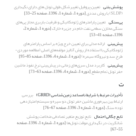
پوشش بتنی
تعیین پروفیل تغییرشکل طولی تونل های دارای نگهداری
(SLDP) با روش عددی
[دوره 1، شماره 1، 1396، صفحه 25-33]
پی‌سنگی
تعیین پارامترهای ژئومکانیکی و ظرفیت باربری مجاز پی‌های
سنگی مخازن سطحی نفت خام در جزیره خارک
[دوره 1، شماره 2،
1396، صفحه 41-53]
پیش‌بینی
ارائه مدلی برای تعیین خرج ویژه بر اساس پارامترهای
ژئومکانیکی با استفاده از روش آنالیز مولفه‌های اصلی (مطالعه موردی-
طرح سد و نیروگاه سیمره)
[دوره 1، شماره 4، 1396، صفحه 85-95]
پیش‌بینی
کاربرد مدل سری‌های زمانی در پیش‌بینی نرخ نفوذ ماشین
حفر تونل تمام مقطع
[دوره 1، شماره 4، 1396، صفحه 63-73]
ت
تأخیرات مرتبط با شرایط نامساعد زمین‌شناسی (GRRD)
بررسی
ارتباط بین بهره‌وری ماشین حفر تونل دو سپره و سیستم امتیازدهی
توده سنگ
[دوره 1، شماره 3، 1396، صفحه 67-76]
تابع چگالی احتمال
تابع توزیع متغیر تصادفی ضخامت پوشش
شاتکریت در نگهداری موقت تونل‌ها
[دوره 1، شماره 1، 1396، صفحه
55-67]