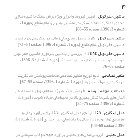
م
ماشین حفر تونل
تعیین نیروها و انرژی ویژه برش سنگ با شبیه‌سازی
عددی عملکرد تیغه دیسکی در ماشین تونلزنی تمام مقطع
[دوره 1،
شماره 3، 1396، صفحه 55-66]
ماشین حفر تونل
کاربرد مدل سری‌های زمانی در پیش‌بینی نرخ نفوذ
ماشین حفر تونل تمام مقطع
[دوره 1، شماره 4، 1396، صفحه 63-73]
ماشین حفر تونل (TBM)
بررسی ارتباط بین بهره‌وری ماشین حفر تونل
دو سپره و سیستم امتیازدهی توده سنگ
[دوره 1، شماره 3، 1396،
صفحه 67-76]
متغیر تصادفی
تابع توزیع متغیر تصادفی ضخامت پوشش شاتکریت
در نگهداری موقت تونل‌ها
[دوره 1، شماره 1، 1396، صفحه 55-67]
محیط‌های مچاله شونده
افزایش جذب انرژی مقاطع تونل با استفاده از
المان‌های بتنی با شکل پذیری بالا در محیط‌های مچاله شونده
[دوره 1،
شماره 4، 1396، صفحه 75-84]
مدل ابتکاری DAT
ارائه‌ی مدل ابتکاری DAT برای برآورد زمان و
هزینه‌ی تونل و به روزرسانی با داده‌های حین حفاری
[دوره 1، شماره 1،
1396، صفحه 69-88]
مدل تحلیلی
ارزیابی مدل‌های تحلیلی برآورد حجم دوغاب سیمانی در