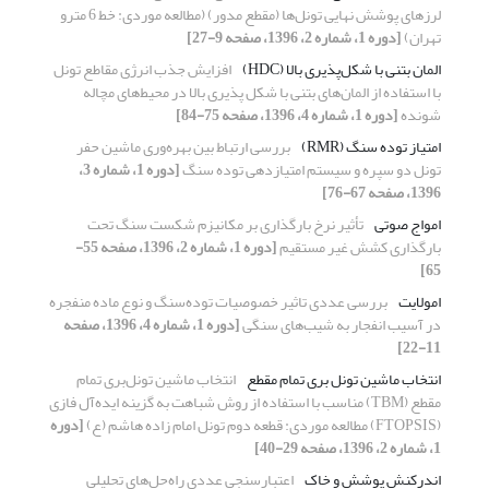
لرزهای پوشش نهایی تونل‌ها (مقطع مدور) (مطالعه موردی: خط 6 مترو
تهران)
[دوره 1، شماره 2، 1396، صفحه 9-27]
المان بتنی با شکل‌پذیری بالا (HDC)
افزایش جذب انرژی مقاطع تونل
با استفاده از المان‌های بتنی با شکل پذیری بالا در محیط‌های مچاله
شونده
[دوره 1، شماره 4، 1396، صفحه 75-84]
امتیاز توده سنگ (RMR)
بررسی ارتباط بین بهره‌وری ماشین حفر
تونل دو سپره و سیستم امتیازدهی توده سنگ
[دوره 1، شماره 3،
1396، صفحه 67-76]
امواج صوتی
تأثیر نرخ بارگذاری بر مکانیزم شکست سنگ تحت
بارگذاری کشش غیر مستقیم
[دوره 1، شماره 2، 1396، صفحه 55-
65]
امولایت
بررسی عددی تاثیر خصوصیات توده‌سنگ و نوع ماده منفجره
در آسیب انفجار به شیب‌های سنگی
[دوره 1، شماره 4، 1396، صفحه
11-22]
انتخاب ماشین تونل بری تمام مقطع
انتخاب ماشین تونل‌بری تمام
مقطع (TBM) مناسب با استفاده از روش شباهت به گزینه ایده‌آل فازی
(FTOPSIS) مطالعه موردی: قطعه دوم تونل امام زاده هاشم (ع)
[دوره
1، شماره 2، 1396، صفحه 29-40]
اندرکنش پوشش و خاک
اعتبارسنجی عددی راه‌حل‌های تحلیلی