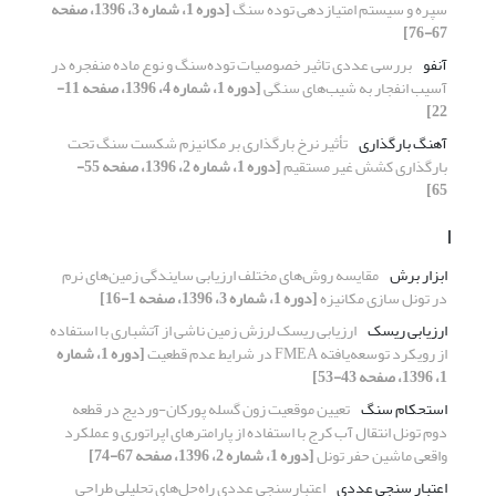
سپره و سیستم امتیازدهی توده سنگ
[دوره 1، شماره 3، 1396، صفحه
67-76]
آنفو
بررسی عددی تاثیر خصوصیات توده‌سنگ و نوع ماده منفجره در
آسیب انفجار به شیب‌های سنگی
[دوره 1، شماره 4، 1396، صفحه 11-
22]
آهنگ بارگذاری
تأثیر نرخ بارگذاری بر مکانیزم شکست سنگ تحت
بارگذاری کشش غیر مستقیم
[دوره 1، شماره 2، 1396، صفحه 55-
65]
ا
ابزار برش
مقایسه روش‌های مختلف ارزیابی سایندگی زمین‌های نرم
در تونل سازی مکانیزه
[دوره 1، شماره 3، 1396، صفحه 1-16]
ارزیابی ریسک
ارزیابی ریسک لرزش زمین ناشی از آتشباری با استفاده
از رویکرد توسعه‌یافته FMEA در شرایط عدم قطعیت
[دوره 1، شماره
1، 1396، صفحه 43-53]
استحکام سنگ
تعیین موقعیت زون گسله پورکان-وردیج در قطعه
دوم تونل انتقال آب کرج با استفاده از پارامترهای اپراتوری و عملکرد
واقعی ماشین حفر تونل
[دوره 1، شماره 2، 1396، صفحه 67-74]
اعتبار سنجی عددی
اعتبارسنجی عددی راه‌حل‌های تحلیلی طراحی