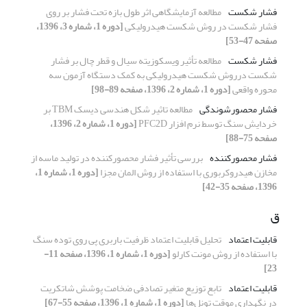
فشار شکست
مطالعه آزمایشگاهی اثر طول بازه تحت فشار بر روی
فشار شکست در روش شکست هیدرولیکی
[دوره 1، شماره 3، 1396،
صفحه 47-53]
فشار شکست
مطالعه تأثیر ویسکوزیته سیال و قطر چال بر فشار
شکست درروش شکست هیدرولیکی به کمک دستگاه آزمون سه
محوره واقعی
[دوره 1، شماره 2، 1396، صفحه 89-98]
فشار محصورشوندگی
مطالعه تاثیر شکل هندسی دیسک TBM بر
خردایش سنگ توسط نرم افزار PFC2D
[دوره 1، شماره 2، 1396،
صفحه 75-88]
فشار محصورکننده
بررسی تأثیر فشار محصورکننده در تولید ماسه از
مخازن هیدروکربوری با استفاده از روش المان مجزا
[دوره 1، شماره 1،
1396، صفحه 35-42]
ق
قابلیت اعتماد
تحلیل قابلیت اعتماد ظرفیت باربری پی روی توده سنگ
با استفاده از روش مونت کارلو
[دوره 1، شماره 1، 1396، صفحه 11-
23]
قابلیت اعتماد
تابع توزیع متغیر تصادفی ضخامت پوشش شاتکریت
در نگهداری موقت تونل‌ها
[دوره 1، شماره 1، 1396، صفحه 55-67]