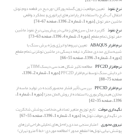
نرخ نفوذ
تعیین موقعیت زون گسله پورکان-وردیج در قطعه دوم تونل
انتقال آب کرج با استفاده از پارامترهای اپراتوری و عملکرد واقعی
ماشین حفر تونل
[دوره 1، شماره 2، 1396، صفحه 67-74]
نرخ نفوذ
کاربرد مدل سری‌های زمانی در پیش‌بینی نرخ نفوذ ماشین
حفر تونل تمام مقطع
[دوره 1، شماره 4، 1396، صفحه 63-73]
نرم افزار ABAQUS
تعیین نیروها و انرژی ویژه برش سنگ با
شبیه‌سازی عددی عملکرد تیغه دیسکی در ماشین تونلزنی تمام مقطع
[دوره 1، شماره 3، 1396، صفحه 55-66]
نرم‌افزار PFC2D
مطالعه تاثیر شکل هندسی دیسک TBM بر
خردایش سنگ توسط نرم افزار PFC2D
[دوره 1، شماره 2، 1396،
صفحه 75-88]
نرم افزار PFC3D
بررسی تأثیر فشار محصورکننده در تولید ماسه از
مخازن هیدروکربوری با استفاده از روش المان مجزا
[دوره 1، شماره 1،
1396، صفحه 35-42]
نگهداری موقت
تابع توزیع متغیر تصادفی ضخامت پوشش شاتکریت
در نگهداری موقت تونل‌ها
[دوره 1، شماره 1، 1396، صفحه 55-67]
نیروی محوری
اعتبارسنجی عددی راه‌حل‌های تحلیلی طراحی لرزهای
پوشش نهایی تونل‌ها (مقطع مدور) (مطالعه موردی: خط 6 مترو تهران)