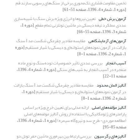
تخمین مقاومت فشاری تک‌محوری برخی از سنگ‌های رسوبی سازند قم
[دوره 1، شماره 4، 1396، صفحه 51-61]
آزمون برش خطی
تعیین نیروها و انرژی ویژه برش سنگ با شبیه‌سازی
عددی عملکرد تیغه دیسکی در ماشین تونلزنی تمام مقطع
[دوره 1،
شماره 3، 1396، صفحه 55-66]
آزمون‌های آزمایشگاهی
مقایسه مقادیر چقرمگی شکست مد I سنگ
بازالت در آزمون نمونه‌های استوانه‌ای و دیسکی با شیار مستقیم
[دوره
1، شماره 2، 1396، صفحه 1-8]
آسیب انفجار
بررسی عددی تاثیر خصوصیات توده‌سنگ و نوع ماده
منفجره در آسیب انفجار به شیب‌های سنگی
[دوره 1، شماره 4، 1396،
صفحه 11-22]
آنالیز المان محدود
مقایسه مقادیر چقرمگی شکست مد I سنگ بازالت
در آزمون نمونه‌های استوانه‌ای و دیسکی با شیار مستقیم
[دوره 1،
شماره 2، 1396، صفحه 1-8]
آنالیز مؤلفه‌های اصلی
ارائه مدلی برای تعیین خرج ویژه بر اساس
پارامترهای ژئومکانیکی با استفاده از روش آنالیز مولفه‌های اصلی
(مطالعه موردی- طرح سد و نیروگاه سیمره)
[دوره 1، شماره 4، 1396،
صفحه 85-95]
آنالیزهای رگرسیون
بررسی ارتباط بین بهره‌وری ماشین حفر تونل دو