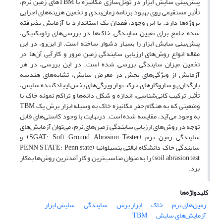
پیش‌بینی سایش ابزار در تونل‌سازی مکانیزه با TBMهای زمین نرم،
تأثیر مستقیمی روی بهبود برنامه زمان‌بندی و تخمین هزینه‌های اجرایی
پروژه‌ها دارد. با این وجود، فقدان یک استاندارد یا آزمایش پذیرفته
شده جامع برای تعیین سایندگی خاک‌ها در بررسی‌های ژئوتکنیکی،
پیش‌بینی سایش ابزار را بسیار دشوار ساخته است. از این‌رو، در این
مقاله انواع روش‌های ارزیابی سایندگی زمین مرور و کارآیی آن‌ها در
تخمین میزان سایندگی بررسی شده است. در این بررسی، در هر
آزمایش از ویژگی‌های بخش در معرض سایش، تشابه‌های هندسه
بارگذاری و سازوکارهای حرکت و از ویژگی‌های بخش ایجادکننده سایش،
تأثیر ترکیب کانی‌شناسی، اندازه و شکل دانه‌ها و تراکم نمونه خاک با
وضعیتی که به هنگام حفر مکانیزه خاک به وسیله ابزار برش یک TBM
به وجود می‌آید، مقایسه شده است. درنهایت با وجود کاستی‌های قابل
توجه در روش‌های ارزیابی سایندگی زمین‌های نرم، می‌توان آزمایش‌های
سایندگی زمین نرم (SGAT: Soft Ground Abrasion Tester) و
سایندگی خاک دانشگاه ایالتی پنسیلوانیا (PENN STATE: Penn state
soil abrasion test) را به‌عنوان مناسب‌ترین و کارآمدترین روش‌ها به‌کار
برد.
کلیدواژه‌ها
زمین‌های نرم
خاک
ابزار برش
سایندگی
سایش ابزار
آزمایش‌های سایش
TBM