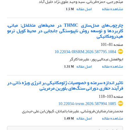
میثم رجبی، حمزه قربانی، سید وحید علوی نژاد خلیل آباد
مشاهده مقاله
اصل مقاله
1.5 M
چارچوب‌های مدل‌سازی THMC در محیط‌های متخلخل: مبانی،
کاربردها و توسعه روش ناپیوستگی جابجایی در محیط کوپل ترمو
هیدرومکانیکی
صفحه
81-101
10.22034/IRSRM.2026.587795.1084
ابوالفضل عبدالهی پور، علیرضا کارگر
مشاهده مقاله
اصل مقاله
1.31 M
تاثیر اندازه سرمته و خصوصیات ژئومکانیکی بر انرژی ویژه ذاتی در
فرآیند حفاری دورانی سنگ‌های بلورین مرمریتی
صفحه
103-118
10.22034/irsrm.2026.587994.1085
محمدرضا رضائیان فروشانی، علیرضا باغبانان، کیوان ابن علی حیدری
مشاهده مقاله
اصل مقاله
1.49 M