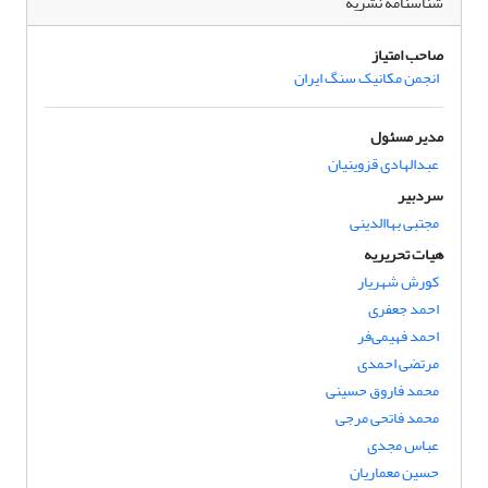
شناسنامه نشریه
صاحب امتیاز
انجمن مکانیک سنگ ایران
مدیر مسئول
عبدالهادی قزوینیان
سردبیر
مجتبی بهاالدینی
هیات تحریریه
کورش شهریار
احمد جعفری
احمد فهیمی‌فر
مرتضی احمدی
محمد فاروق حسینی
محمد فاتحی مرجی
عباس مجدی
حسین معماریان