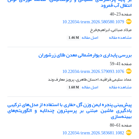
انتقال آب قمرود
صفحه
23-40
10.22034/irsrm.2026.580580.1079
میلاد صباغی، ابراهیم فرخ
مشاهده مقاله
اصل مقاله
1.46 M
بررسی پایداری دیواره‌شمالی معدن طلای زرشوران
صفحه
41-59
10.22034/irsrm.2026.579093.1076
عماد سلیمی قراقیه، احسان طاهری، پرویز معارف وند
مشاهده مقاله
اصل مقاله
1.68 M
پیش‌بینی پنجره ایمن وزن گل حفاری با استفاده از مدل‌های ترکیبی
یادگیری ماشین مبتنی بر پرسپترون چندلایه و الگوریتم‌های
بهینه‌سازی
صفحه
61-80
10.22034/irsrm.2026.583681.1082