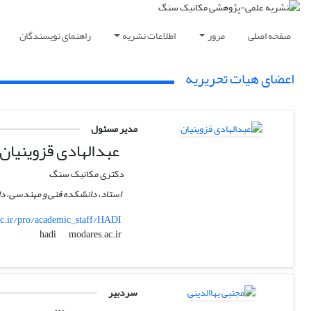
صفحه اصلی
مرور
اطلاعات نشریه
راهنمای نویسندگان
اعضای هیات تحریریه
مدیر مسئول
عبدالهادی قزوینیان
دکتری مکانیک سنگ
استاد، دانشکده فنی و مهندسی، دا
.ir/pro/academic_staff/HADI
modares.ac.ir
hadi
سردبیر