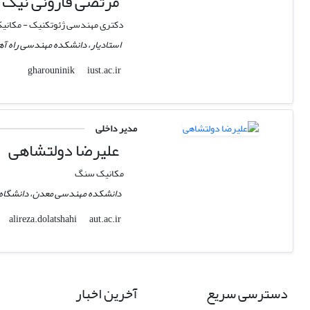
مرتضی قارونی نیک
دکتری مهندسی ژئوتکنیک - مکان
استادیار، دانشکده مهندسی راه آهن
iust.ac.ir
gharouninik
مدیر داخلی
علیرضا دولتشاهی
مکانیک سنگ
دانشکده مهندسی معدن، دانشگاه صنع
aut.ac.ir
alireza.dolatshahi
دسترسی سریع
آخرین اخبار