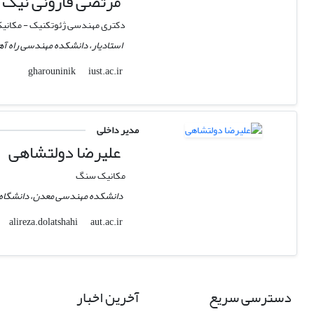
مرتضی قارونی نیک
دکتری مهندسی ژئوتکنیک - مکان
استادیار، دانشکده مهندسی راه آهن
iust.ac.ir
gharouninik
مدیر داخلی
علیرضا دولتشاهی
مکانیک سنگ
دانشکده مهندسی معدن، دانشگاه صنع
aut.ac.ir
alireza.dolatshahi
دسترسی سریع
آخرین اخبار