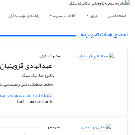
صفحه اصلی
مرور
اطلاعات نشریه
راهنمای نویسندگان
اعضای هیات تحریریه
مدیر مسئول
عبدالهادی قزوینیان
دکتری مکانیک سنگ
استاد، دانشکده فنی و مهندسی، دا
.ir/pro/academic_staff/HADI
modares.ac.ir
hadi
سردبیر