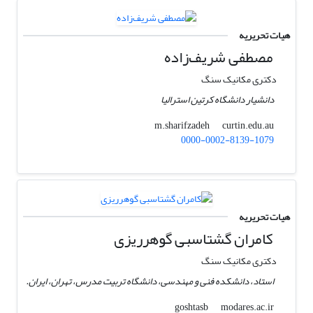
هیات تحریریه
مصطفی شریف‌زاده
دکتری مکانیک سنگ
دانشیار دانشگاه کرتین استرالیا
curtin.edu.au
m.sharifzadeh
0000-0002-8139-1079
هیات تحریریه
کامران گشتاسبی گوهرریزی
دکتری مکانیک سنگ
استاد، دانشکده فنی و مهندسی، دانشگاه تربیت مدرس، تهران، ایران.
modares.ac.ir
goshtasb