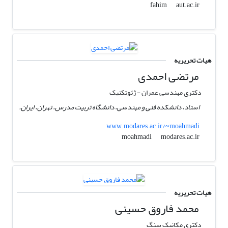
aut.ac.ir
fahim
هیات تحریریه
مرتضی احمدی
دکتری مهندسی عمران - ژئوتکنیک
استاد، دانشکده فنی و مهندسی، دانشگاه تربیت مدرس، تهران، ایران.
www.modares.ac.ir/~moahmadi
modares.ac.ir
moahmadi
هیات تحریریه
محمد فاروق حسینی
دکتری مکانیک سنگ