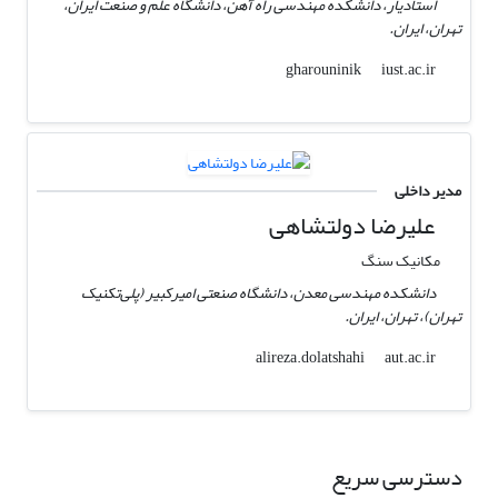
استادیار، دانشکده مهندسی راه آهن، دانشگاه علم و صنعت ایران،
تهران، ایران.
iust.ac.ir
gharouninik
مدیر داخلی
علیرضا دولتشاهی
مکانیک سنگ
دانشکده مهندسی معدن، دانشگاه صنعتی امیرکبیر (پلی‌تکنیک
تهران)، تهران، ایران.
aut.ac.ir
alireza.dolatshahi
دسترسی سریع