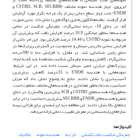
این‌روی، چهار هندسه نمونه مختلف (CSTBD، SCB، SECRBB و
ENDB) تحت چهار سطح دمایی پس از یک چرخه تکرار مورد آزمایش
قرار گرفتند. یافته‌ها الگوی رفتاری دوگانه‌ای را نشان داد. بدین صورت
که، در دمای 10- درجه سانتی‌گراد، چقرمگی شکست در تمامی
هندسه‌ها به‌طور میانگین 10.9 درصد افزایش یافت که بیش‌ترین آن
مربوط به نمونه CSTBD با 14.44 درصد افزایش بود. این امر ناشی از
افزایش سختی ماتریس سیمان و محدودیت در گسترش ریزترک‌ها در
دمای پایین شناسایی شد. در مقابل، با افزایش دما تا 100درجه
سانتی‌گراد، کاهش پیوسته چقرمگی شکست مشاهده شد که به ایجاد
ریزترک‌های حرارتی خمیر سیمان نسبت داده شد. در این شرایط،
نمونه‌هایی با هندسه ENDB با 33درصد کاهش، بیش‌ترین
آسیب‌پذیری را نشان دادند. نتایج به وضوح نشان داد که میزان
حساسیت به دما به‌طور معناداری در هندسه‌های مختلف، متفاوت است،
به‌طوری‌که هندسه‌های CSTBD و SCB بیش‌ترین واکنش را در دمای
منفی و هندسه‌های ENDB و SECRBB بیش‌ترین حساسیت را در برابر
دماهای بالا نشان دادند. این مطالعه دید ارزشمندی برای طراحی بهینه
سازه‌های پایه‌سیمانی در معرض تغییرت دمایی ارائه می‌دهد.
کلیدواژه‌ها
چقرمگی شکست حالت کششی
اثر دما
هندسه نمونه
مکانیک