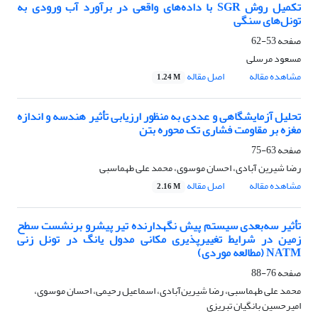
تکمیل روش SGR با داده‌های واقعی در برآورد آب ورودی به
تونل‌های سنگی
صفحه
53-62
مسعود مرسلی
مشاهده مقاله
اصل مقاله
1.24 M
تحلیل آزمایشگاهی و عددی به منظور ارزیابی تأثیر هندسه و اندازه
مغزه بر مقاومت فشاری تک محوره بتن
صفحه
63-75
رضا شیرین آبادی، احسان موسوی، محمد علی طهماسبی
مشاهده مقاله
اصل مقاله
2.16 M
تأثیر سه‌بعدی سیستم پیش نگهدارنده تیر پیشرو برنشست سطح
زمین در شرایط تغییرپذیری مکانی مدول یانگ در تونل زنی
NATM (مطالعه موردی)
صفحه
76-88
محمد علی طهماسبی، رضا شیرین‌آبادی، اسماعیل رحیمی، احسان موسوی،
امیرحسین بانگیان تبریزی