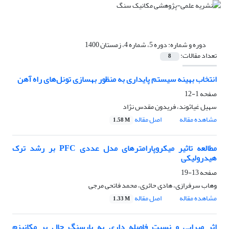
دوره و شماره:
دوره 5، شماره 4، زمستان 1400
تعداد مقالات:
8
انتخاب بهینه سیستم پایداری به منظور بهسازی تونل‌های راه آهن
صفحه
1-12
سهیل غیاثوند، فریدون مقدس نژاد
مشاهده مقاله
اصل مقاله
1.58 M
مطالعه تاثیر میکروپارامترهای مدل عددی PFC بر رشد ترک
هیدرولیکی
صفحه
13-19
وهاب سرفرازی، هادی حائری، محمد فاتحی مرجی
مشاهده مقاله
اصل مقاله
1.33 M
اثر میرایی و نسبت فاصله داری به بارسنگ چال بر مکانیزم