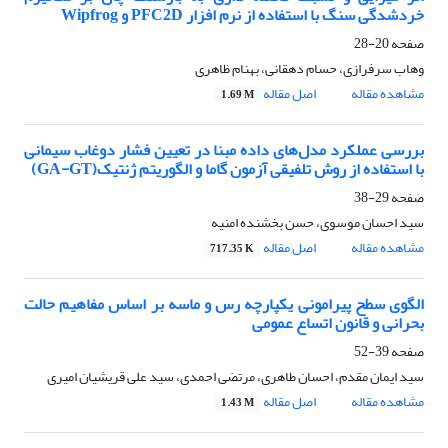
خردشدگی سنگ با استفاده از نرم افزار PFC2D و Wipfrog
صفحه
20-28
وهاب سرفرازی، حسام دهقانی، بهنام ظاهری
مشاهده مقاله
اصل مقاله
1.69 M
بررسی عملکرد مدل‌های داده مبنا در تعیین فشار دوغاب سیمانی
با استفاده از روش تلفیقی آزمون گاما و الگوریتم ژنتیک(GA-GT)
صفحه
29-38
سید احسان موسوی، حسن بخشنده امنیه
مشاهده مقاله
اصل مقاله
717.35 K
الگوی سطح پیرامونی یکپارچه رس و ماسه بر اساس مفاهیم حالت
بحرانی و قانون اتساع عمومی
صفحه
39-52
سید ایمان مقدم، احسان طاهری، مرتضی احمدی، سید علی قریشیان امیری
مشاهده مقاله
اصل مقاله
1.43 M