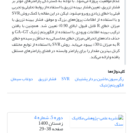
عدم موفقیت پروژه می‌شود. با توجه به گستردگی پارامترهای موثر بر
فشار تزریق، تعیین فشار بهینه تزریق با استفاده از روابط تحلیلی و تجربی
قبلی با خطای زیادی روبرو میشود، لیکن در این مقاله با کمک روش SVR
و با استفاده از اطلاعات پروژه‌های بزرگ و موفق، فشار بهینه تزریق با
میزان خطای R قابل قبول (بالای 0.90) تعیین شد. همچنین با یافتن
ترکیب بهینه اطلاعات ورودی با استفاده از الگوریتم ژنتیک GA-GT و
حذف داده‌های انحرافی میزان خطای محاسباتی به حداقل رسیده و خطای
R به میزان تا 30% بهبود می‌یابد. روش SVR با استفاده از توابع مختلف
کرنل بهترین مقدار را برای پارامتر وابسته در فضای پارامترهای مستقل
یافته و ارائه می‌کند.
کلیدواژه‌ها
رگرسیون ماشین بردار پشتیبان
SVR
فشار تزریق
دوغاب سیمان
الگوریتم ژنتیک
دوره 5، شماره 4
زمستان 1400
صفحه
29-38