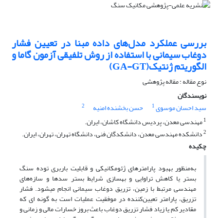
بررسی عملکرد مدل‌های داده مبنا در تعیین فشار
دوغاب سیمانی با استفاده از روش تلفیقی آزمون گاما و
الگوریتم ژنتیک(GA-GT)
نوع مقاله : مقاله پژوهشی
نویسندگان
2
1
سید احسان موسوی
حسن بخشنده امنیه
1
مهندسی معدن، پردیس دانشگاه کاشان، ایران.
2
دانشکده مهندسی معدن، دانشکدگان فنی، دانشگاه تهران، تهران، ایران.
چکیده
به‌منظور بهبود پارامترهای ژئومکانیکی و قابلیت باربری توده سنگ
بستر یا کاهش تراوایی و بهسازی شرایط بستر سدها و سازه‌های
مهندسی مرتبط با زمین، تزریق دوغاب سیمانی انجام میشود. فشار
تزریق، پارامتر تعیین‌کننده در موفقیت عملیات است به گونه ای که
مقادیر کم یا زیاد فشار تزریق دوغاب باعث بروز خسارات مالی و زمانی و