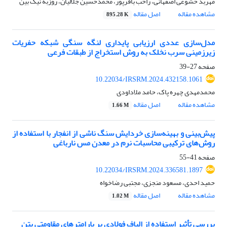
مهربد خشوعی اصفهانی، راحب باقرپور، محمدحسین جلالیان، روزبه نیک بین
مشاهده مقاله
اصل مقاله
895.28 K
مدل‌سازی عددی ارزیابی پایداری لنگه سنگی شبکه حفریات
زیرزمینی سرب نخلک به روش استخراج از طبقات فرعی
صفحه
27-39
10.22034/IRSRM.2024.432158.1061
محمدمهدی چهره پاک، حامد ملاداودی
مشاهده مقاله
اصل مقاله
1.66 M
پیش‌‏بینی و بهینه‏‌سازی خردایش سنگ ناشی از انفجار با استفاده از
روش‏‌های ترکیبی محاسبات نرم در معدن مس نارباغی
صفحه
41-55
10.22034/IRSRM.2024.336581.1897
حمید احدی، مسعود منجزی، مجتبی رضاخواه
مشاهده مقاله
اصل مقاله
1.02 M
بررسی تأثیر استفاده از الیاف فولادی بر پارامترهای مقاومتی بتن