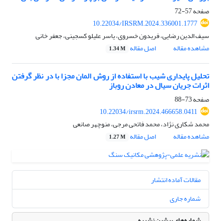
صفحه
57-72
10.22034/IRSRM.2024.336001.1777
سیف الدین رضایی، فریدون خسروی، یاسر علیلو کسجینی، جعفر خانی
مشاهده مقاله
اصل مقاله
1.34 M
تحلیل پایداری شیب با استفاده از روش المان مجزا با در نظر گرفتن
اثرات جریان سیال در معادن روباز
صفحه
73-88
10.22034/irsrm.2024.466658.0411
محمد شکاری نژاد، محمد فاتحی مرجی، منوچهر صانعی
مشاهده مقاله
اصل مقاله
1.27 M
مقالات آماده انتشار
شماره جاری
شماره‌های پیشین نشریه