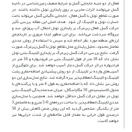
فعال از دو جنبه جابجایی گسل و شرایط ضعیف زمین‌شناسی در ناحیه
گسل می‌توانند اثرات مخربی بر روی پایداری تونل داشته باشند. در
صورت تقاطع تونل با گسل فعال، جابجایی ناگهانی گسل می‌تواند باعث
خسارت تونل و لاینینگ آن شود. هدف اصلی این مقاله بررسی تأثیر
حرکت گسل‌ فعال زیرمرگ بر پایداری تونل انتقال آب پروژه‌ی سد و
نیروگاه سردشت می‌باشد. برای این منظور ابتدا مروری بر تاریخچه‌ی
لرزه‌ای منطقه مورد نظر انجام شد و سپس با استفاده از روش عددی
تفاضل محدود، تحلیل پایداری محل تقاطع تونل با گسل زیرمرگ، صورت
گرفت. نتایج بررسی حرکت گسل زیرمرگ بر پایداری لاینینگ بتنی تونل
نشان داد که 18 متر از طول لاینینگ بتنی در فرودیواره و 16 متر در
فرادیواره در اثر حرکت گسل دچار آسیب خواهد شد. برای جلوگیری از
آسیب‌های وارده بر لاینینگ، از دو روش پیشنهادی اضافه‌حفاری پشت
لاینینگ و لاینینگ انعطاف‌پذیر بهره گرفته شد. نتایج مدل‌سازی این دو
روش نیز نشان داد که با اضافه‌حفاری به طول 4 متر و با پرکننده‌ای با
مدول الاستیسیته‌ی 10 مگاپاسگال، میزان صدمه‌دیدگی لاینینگ بتنی
تونل در مقابل حرکت گسل حداقل خواهد شد. همچنین با مدل‌سازی
عددی لاینینگ انعطاف‌پذیر، با ساخت درزه‌های 5/0 متری و به فاصله‌ی 3
متر از یکدیگر، مشخص گردید که این روش ضمن کاهش بیش از 50
درصدی طول خرابی به مقدار قابل ملاحظه‌ای از شدت خرابی‌ها نیز
خواهد کاست.