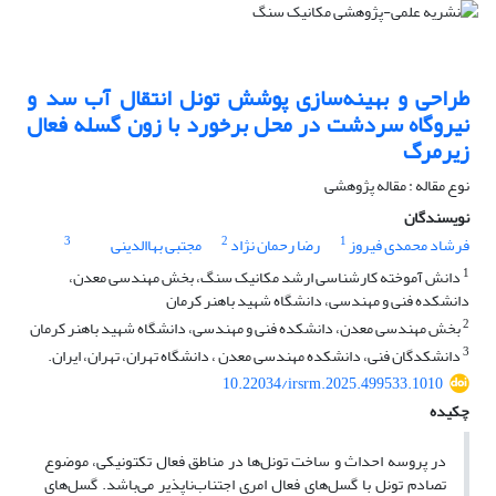
طراحی و بهینه‌سازی پوشش تونل انتقال آب سد و
نیروگاه سردشت در محل برخورد با زون گسله فعال
زیرمرگ
نوع مقاله : مقاله پژوهشی
نویسندگان
3
2
1
فرشاد محمدی فیروز
رضا رحمان نژاد
مجتبی بهاالدینی
1
دانش آموخته کارشناسی ارشد مکانیک سنگ، بخش مهندسی معدن،
دانشکده فنی و مهندسی، دانشگاه شهید باهنر کرمان
2
بخش مهندسی معدن، دانشکده فنی و مهندسی، دانشگاه شهید باهنر کرمان
3
دانشکدگان فنی، دانشکده مهندسی معدن ، دانشگاه تهران، تهران، ایران.
10.22034/irsrm.2025.499533.1010
چکیده
در پروسه احداث و ساخت تونل‌ها در مناطق فعال تکتونیکی، موضوع
تصادم تونل با گسل‌های فعال امری اجتناب‌ناپذیر می‌باشد. گسل‌های