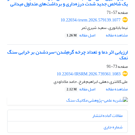
یک شاخص جدید شدت درزه‌داری و برداشت‌های متداول میدانی
صفحه
57-71
10.22034/irsrm.2026.579139.1077
نیما بابانوری، سعید شیری ثمر
مشاهده مقاله
اصل مقاله
1.26 M
ارزیابی اثر دما و تعداد چرخه گرم‌شدن-سرد‌شدن بر خرابی سنگ
نمک
صفحه
73-91
10.22034/IRSRM.2026.739361.1083
علی کلانتری دهقی، ابراهیم فرخ، حامد ملاداودی
مشاهده مقاله
اصل مقاله
2.12 M
مقالات آماده انتشار
شماره جاری