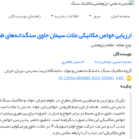
صفحه اصلی
مرور
اطلاعات نشریه
راهنمای نویسندگان
ارزیابی خواص مکانیکی ملات سیمان حاوی سنگدانه‌های ط
نوع مقاله : مقاله پژوهشی
نویسندگان
محمدحسین مختارزاده
احسان طاهری
گروه مکانیک سنگ، دانشکده معدن و مواد، دانشگاه تربیت مدرس، تهران، ایران
10.22034/IRSRM.2024.505001.1045
چکیده
یکی از بر‌وز‌ترین و مهم‌ترین مسائل مطرح در علوم عمران، مواد و مکانیک سنگ 
یا بتن می باشد. هدف از این مهم افزودن خواص این مواد به بتن یا ملات اس
خاصیت عایق سازی محیط در برابر امواج و حرارت، امروزه برای بهره‌وری بیشتر 
خواص مکانیکی این ملات صورت نگرفته است. تحقیق حاضر به بررسی خواص م
جذب آب و سرعت حرکت موج اولتراسونیک P د
های مکانیکی (جز جذب آب) رابطه عکس دارد.