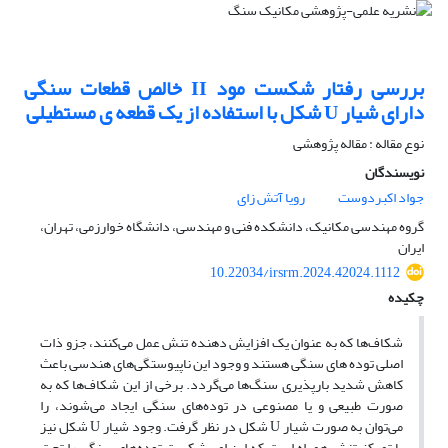
بررسی رفتار شکست مود II خالص قطعات سنگی
دارای شیار U شکل با استفاده از یک قطعه ی مستطیلی
نوع مقاله : مقاله پژوهشی
نویسندگان
جواد اکبردوست
رویا آتش زای
گروه مهندسی مکانیک، دانشکده فنی و مهندسی، دانشگاه خوارزمی، تهران،
ایران
10.22034/irsrm.2024.42024.1112
چکیده
شکاف‌ها که به عنوان یک افزایش دهنده تنش عمل می‌کنند، جزو ذات
اصلی توده های سنگی هستند و وجود این ناپیوستگی‌های هندسی باعث
کاهش شدید بارپذیری سنگ‌ها می‌گردد. برخی از این شکاف‌ها که به
صورت طبیعی و یا مصنوعی در توده‌های سنگی ایجاد می‌شوند، را
می‌توان به صورت شیار U شکل در نظر گرفت. وجود شیار U شکل نیز
با تمرکز تنش همراه است که این امر شکست توده‌های سنگی را تحت