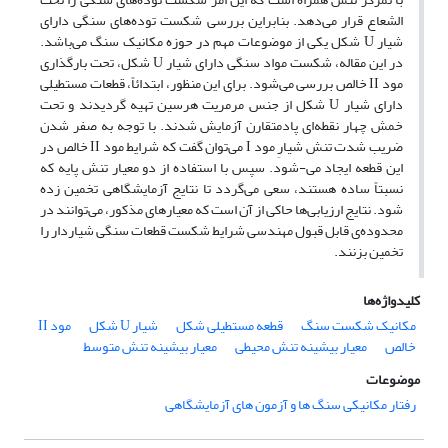
الشعاع قرار می‌دهد. بنابراین بررسی شکست توده‌های سنگی دارای
شیار U شکل یکی از موضوعات مهم در حوزه مکانیک سنگ می‌باشد.
در این مقاله، شکست مواد سنگی دارای شیار U شکل، تحت بارگذاری
مود II خالص بررسی می‌شود. برای این منظور، ابتدائاً، قطعات مستطیلی
دارای شیار U شکل از جنس مرمریت هرسین تهیه گردیدند و تحت
خمش چهار نقطه‌ای پادمتقارن آزمایش شدند. با توجه به صفر شدن
ضریب شدت تنش شیارِ مود I می‌توان گفت که شرایط مود II خالص در
این قطعه ایجاد می-شود. سپس با استفاده از دو معیار تنش پایه که
نسبتاً ساده هستند، سعی می‌گردد تا نتایج آزمایشگاهی تخمین زده
شود. نتایج ارزیابی‌‌ها حاکی از آن است که معیارهای مذکور، می‌توانند در
محدوده‌ی قابل قبول مهندسی شرایط شکست قطعات سنگی شیاردار را
تخمین بزنند.
کلیدواژه‌ها
مکانیک شکست سنگ
قطعه مستطیلی شکل
شیار U شکل
مود II
خالص
معیار بیشینه تنش محیطی
معیار بیشینه تنش متوسط
موضوعات
رفتار مکانیکی سنگ ها و آزمون های آزمایشگاهی