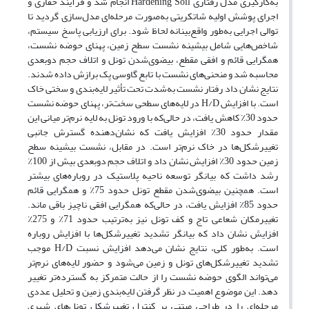
به‌کارگیری مدل رفتاری Hardening Soil انجام شد و فرآیند حفاری و
اجرای پوشش اولیه شاتکریتی به‌صورت مرحله‌ای مدل‌سازی گردید تا
توالی اجرایی به‌طور واقع‌بینانه لحاظ شود. برای ارزیابی پاسخ سیستم،
شاخص‌هایی شامل بیشینه نشست سطح زمین، پهنای حوضه نشست،
همگرایی قائم و افقی مقطع، بیضوی‌شدن تونل و اتلاف حجم دوبعدی
محاسبه شد و منحنی‌های نشست با تابع گاوسی پک برازش داده شدند.
نتایج نشان داد رفتار نشست به‌شدت تحت تأثیر لایه‌بندی و سختی خاک
است. با افزایش H/D در لایه‌های سطحی سخت‌تر، پهنای حوضه نشست
حدود 30٪ کاهش یافت، در حالی‌که با ورود تونل به لایه نرم‌تر میانی این
مقدار حدود 30٪ افزایش یافت که نشان‌دهنده گسترش جانبی
تغییرشکل‌ها در خاک نرم‌تر است. در مقابل، نشست بیشینه سطح
زمین حدود 30٪ افزایش نشان داد و اتلاف حجم دوبعدی بیش از 100٪
رشد داشت که بیانگر توسعه ناحیه پلاستیک در روباره‌های بیشتر
است. همچنین بیضوی‌شدن مقطع تونل حدود 75٪ و همگرایی قائم
حدود 85٪ افزایش یافت، در حالی‌که همگرایی افقی ناچیز باقی ماند.
تغییرمکان شعاعی تاج و کف تونل نیز به‌ترتیب حدود 71٪ و 275٪
افزایش نشان داد که بیانگر تشدید تغییرشکل‌ها با افزایش روباره
است. به‌طور کلی، نتایج نشان می‌دهد افزایش نسبت H/D موجب
تشدید تغییرشکل‌های تونل و زمین می‌شود و حضور لایه‌های نرم‌تر
می‌تواند الگوی حوضه نشست را از حالت متمرکز به گسترده‌تر تغییر
دهد. این موضوع اهمیت در نظر گرفتن لایه‌بندی زمین و تحلیل عددی
مرحله‌ای را در طراحی مبتنی بر کنترل تغییرشکل تونل‌های شهری