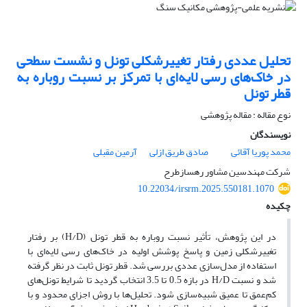
تحلیل عددی رفتار تغییرشکلی تونل و نشست سطحی
در خاک‌های رسی لایه‌ای با تمرکز بر نسبت روباره به
قطر تونل
نوع مقاله : مقاله پژوهشی
نویسندگان
محمد پوریا آقائی
صادق طریق ازلی
آرمین مقبلی
شرکت مهندسین مشاور رهسازطرح
10.22034/irsrm.2025.550181.1070
چکیده
در این پژوهش، تأثیر نسبت روباره به قطر تونل (H/D) بر رفتار
تغییرشکلی زمین و پاسخ پوشش اولیه در خاک‌های رسی لایه‌ای با
استفاده از مدل‌سازی عددی بررسی شد. قطر تونل ثابت در نظر گرفته
شد و نسبت H/D در بازه 0.5 تا 3.5 انتخاب گردید تا شرایط تونل‌های
کم‌عمق تا عمیق شبیه‌سازی شود. تحلیل‌ها با روش اجزای محدود و با