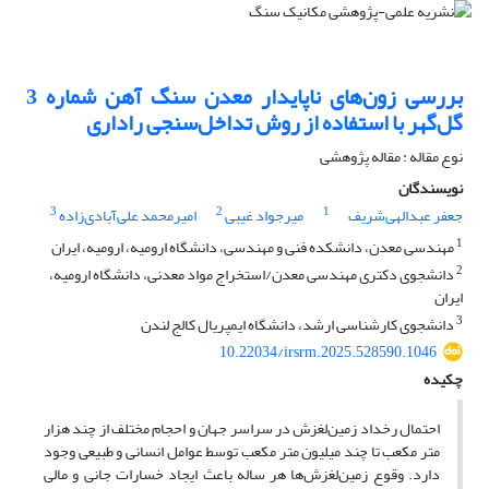
بررسی زون‌های ناپایدار معدن سنگ آهن شماره 3
گل‌گهر با استفاده از روش تداخل‌سنجی راداری
نوع مقاله : مقاله پژوهشی
نویسندگان
3
2
1
جعفر عبدالهی‌شریف
میرجواد غیبی
امیرمحمد علی‌آبادی‌زاده
1
مهندسی معدن، دانشکده فنی و مهندسی، دانشگاه ارومیه، ارومیه، ایران
2
دانشجوی دکتری مهندسی معدن/استخراج مواد معدنی، دانشگاه ارومیه،
ایران
3
دانشجوی کارشناسی ارشد، دانشگاه ایمپریال کالج لندن
10.22034/irsrm.2025.528590.1046
چکیده
احتمال رخداد زمین‌لغزش در سراسر جهان و احجام مختلف از چند هزار
متر مکعب تا چند میلیون متر مکعب توسط عوامل انسانی و طبیعی وجود
دارد. وقوع زمین‌لغزش‌ها هر ساله باعث ایجاد خسارات جانی و مالی