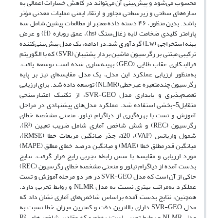
محسوب می‌شود و پیش‌بینی آن می‌تواند در کاهش خسارات اعمالی به
سازه‌های سطحی و زیرسطحی مجاور و ارتقاء ایمنی عملیات معدنی مؤثر
باشد. بدین منظور، ۴۶ دسته داده معتبر از مطالعات پیشین شامل سه
پارامتر کلیدی ضخامت لایه زغال‌سنگ (hs)، عمق روباره (H) و عرض
پهنه استخراجی (Lw) گردآوری شد.در ادامه، یک مدل پیش‌بینی‌کننده
ترکیبی مبتنی بر رگرسیون ماشین بردار پشتیبان (SVR) که با الگوریتم
فراابتکاری عقاب طلایی (GEO) بهینه‌سازی شده است توسعه یافت.
به‌منظور ارزیابی عملکرد این مدل، یک مدل مقایسه‌ای نیز بر پایه
رگرسیون چندمتغیره غیرخطی (NLMR) توسعه داده شد. برای ارزیابی
تعمیم‌پذیری و پایداری مدل SVR-GEO، از تکنیک اعتبارسنجی
متقابل5-بخشی استفاده شد. عملکرد مدل‌های پیشنهادی در مراحل
آموزش و تست با بهره‌گیری از دیاگرام تیلور، منحنی مشخصه خطای
رگرسیون (REC) و شش شاخص آماری شامل ضریب تعیین (R²)،
شمول واریانس (VAF)، a20، جذر میانگین مربعات خطا (RMSE)،
میانگین قدرمطلق خطا (MAE) و میانگین درصد خطای مطلق (MAPE)
مورد ارزیابی و مقایسه با شش رابطه تجربی رایج قرار گرفت. نتایج
بدست آمده از دیاگرام تیلور و منحنی مشخصه خطای رگرسیون (REC)
حاکی از آن است که مدل SVR-GEO در هر دو مرحله آموزش و تست
عملکرد به‌مراتب بهتری نسبت به مدل NLMR و روابط تجربی دارد.
همچنین، نتایج بدست آمده براساس شاخص‌های آماری نشان داد که
مدل SVR-GEO دارای بالاترین دقت و کمترین میزان خطا نسبت به
مدل‌ NLMR و روابط تجربی است؛ به‌طوری‌که مقادیر شاخص‌های R²،