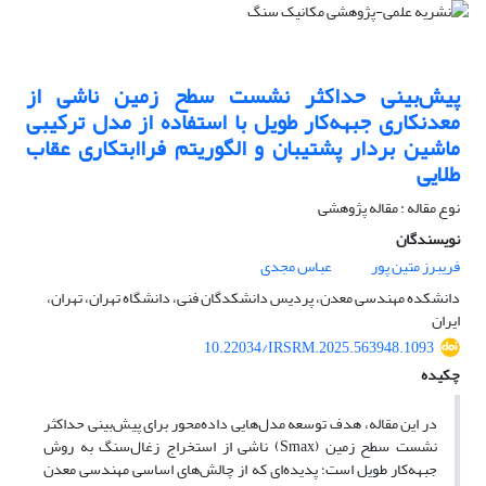
پیش‌بینی حداکثر نشست سطح زمین ناشی از
معدنکاری جبهه‌کار طویل با استفاده از مدل ترکیبی
ماشین بردار پشتیبان و الگوریتم فراابتکاری عقاب
طلایی
نوع مقاله : مقاله پژوهشی
نویسندگان
فریبرز متین پور
عباس مجدی
دانشکده مهندسی معدن، پردیس دانشکدگان فنی، دانشگاه تهران، تهران،
ایران
10.22034/IRSRM.2025.563948.1093
چکیده
در این مقاله، هدف توسعه مدل‌هایی داده‌محور برای پیش‌بینی حداکثر
نشست سطح زمین (Smax) ناشی از استخراج زغال‌سنگ به روش
جبهه‌کار طویل است؛ پدیده‌ای که از چالش‌های اساسی مهندسی معدن