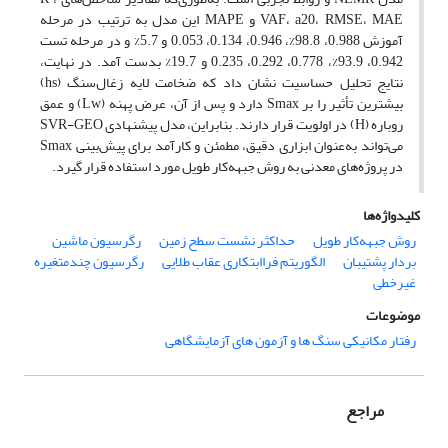
VAF، a20، RMSE، MAE و MAPE این مدل به ترتیب در مرحله
آموزش 0.988، 98.8%، 0.946، 0.134، 0.053 و 5.7% و در مرحله تست
0.942، 93.9%، 0.778، 0.292، 0.235 و 19.7% بدست آمد. در نهایت،
نتایج تحلیل حساسیت نشان داد که ضخامت لایه زغال‌سنگ (hs)
بیشترین تأثیر را بر Smax دارد و پس از آن، عرض پهنه (Lw) و عمق
روباره (H) در اولویت قرار دارند. بنابراین، مدل پیشنهادی SVR-GEO
می‌تواند به‌عنوان ابزاری دقیق، مطمئن و کارآمد برای پیش‌بینی Smax
در پروژه‌های معدنی به روش جبهه‌کار طویل مورد استفاده قرار گیرد.
کلیدواژه‌ها
روش جبهه‌کار طویل
حداکثر نشست سطح زمین
رگرسیون ماشین
بردار پشتیبان
الگوریتم فراابتکاری عقاب طلایی
رگرسیون چندمتغیره
غیرخطی
موضوعات
رفتار مکانیکی سنگ ها و آزمون های آزمایشگاهی
مراجع