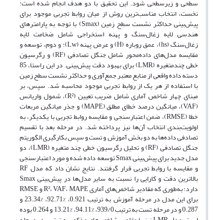
سطحی و زیرسطحی شود. این تحقیق با دو هدف انجام شده است:
نخست، انتخاب مناسب‌ترین روش از میان روابط تجربی موجود برای
پیش‌بینی حداکثر نشست سطح زمین (Smax) با توجه به پارامترهای
هندسی لایه زغال‌سنگ و پهنه استخراجی شامل ضخامت لایه
زغال‌سنگ (hs)، عمق روباره (H) و عرض پهنه (Lw)؛ و دوم، توسعه و
مقایسه مدل‌های داده‌محور شامل جنگل تصادفی (RF) و رگرسیون
خطی چندمتغیره (LMR) برای بهبود دقت پیش‌بینی. در این راستا، 85
دسته داده واقعی از منابع معتبر جمع‌آوری و حداکثر نشست سطح زمین
با استفاده از هر یک از روابط تجربی موجود محاسبه شد. سپس، بر
مبنای چهار شاخص آماری شامل ضریب تعیین (R²)، شمول واریانس
(VAF)، میانگین درصد خطای مطلق (MAPE) و جذر میانگین مربعات
خطا (RMSE)، ضمن اعتبارسنجی و مقایسه روابط تجربی با یکدیگر، به
اولویت‌بندی انتخاب آن‌ها نیز پرداخته شد. در مرحله بعد با تقسیم‌
تصادفی داده‌ها به دو بخش آموزش و تست و سپس بکارگیری الگوریتم
جنگل تصادفی (RF) و تحلیل رگرسیون خطی چند متغیره (LMR)، دو
مدل‌ جدید برای پیش‌بینی Smax توسعه داده شده و مورد اعتبارسنجی
و مقایسه با روابط تجربی قرار گرفتند. نتایج نشان داد که مدل RF
بالاترین دقت و کارایی را نسبت به سایر مدل‌ها در پیش‌بینی Smax
دارد؛ به‌طوری که مقادیر شاخص‌های آماری R²، VAF، MAPE و RMSE
برای این مدل در مرحله آموزش به ترتیب 0.921، %92.71، %23.34 و
0.287 و در مرحله تست به ترتیب 939/0، %94.11، %13.21 و 0.264 بوده
است. مدل LMR نیز با مقادیر شاخص‌های مذکور به ترتیب در مرحله