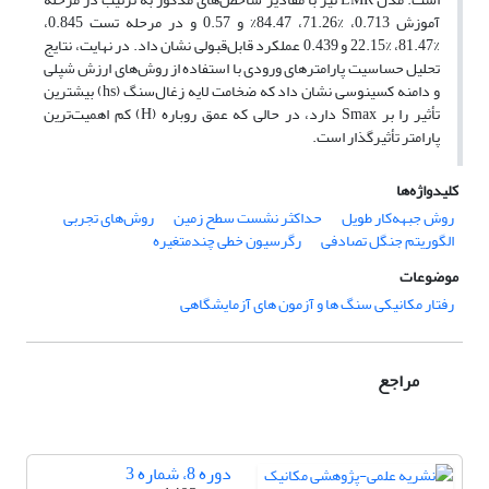
آموزش 0.713، %71.26، 84.47% و 0.57 و در مرحله تست 0.845،
%81.47، %22.15 و 0.439 عملکرد قابل‌قبولی نشان داد. در نهایت، نتایج
تحلیل حساسیت پارامترهای ورودی با استفاده از روش‌های ارزش شپلی
و دامنه کسینوسی نشان داد که ضخامت لایه زغال‌سنگ (hs) بیشترین
تأثیر را بر Smax دارد، در حالی که عمق روباره (H) کم اهمیت‌ترین
پارامتر تأثیرگذار است.
کلیدواژه‌ها
روش جبهه‌کار طویل
حداکثر نشست سطح زمین
روش‌های تجربی
الگوریتم جنگل تصادفی
رگرسیون خطی چندمتغیره
موضوعات
رفتار مکانیکی سنگ ها و آزمون های آزمایشگاهی
مراجع
دوره 8، شماره 3