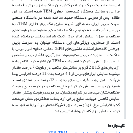
این مطالعه جهت درک بهتر اندرکنش بین خاک و ابزار برش اقدام به
طراحی و ساخت دستگاه شبیه‌ساز حفاری TBM شده است. در این
مقاله، پس از معرفی دستگاه جدید ساخته شده در دانشگاه صنعتی
سهند تبریز ایران به منظور شبیه سازی مکانیزم حفاری TBM، به
بررسی تاثیر دانسیته دو نوع خاک با دانه بندی متفاوت و با رطوبت‌های
مختلف بر میزان سایش ابزار برش تحت شرایط مختلف پرداخته شده
است. از مهمترین ویژگی‌های این دستگاه میتوان به سرعت پایین
چرخش کله‌حفار(مشابه ماشین‌های EPB)، تماس مداوم ابزار برش با
خاک دست نخورده، تزریق مداوم مواد عمل‌‌آوری با فشار تزریق مشخص
در طول آزمایش و کارکرد افقی شبیه TBM آن اشاره کرد. نتایج اولیه
آزمایش‌های 1.5 تا 2 گرم بر سانتی‌متر مکعب در رطوبت 7 درصد مقدار
بیشینه سایش ابزارهای برش از 4.1 درصد به 11.6 درصد افزایش پیدا
می‌کند. این روند افزایشی برای رطوبت 13درصد نیز صادق است.
همچنین بررسی سایش در تراکم های مختلف و در درصدهای رطوبت
مختلف نشان می‌دهد در شرایط یکسان، در درصد رطوبت بیشتر، مقدار
سایش کاهش می‌یابد. نتایج برخی آزمایشات عملکردی نشان می‌دهد
که با افزایش نرخ نفوذ و سرعت چرخش کله‌حفار در شرایط متفاوت، به
ترتیب سایش ابزار کاهش و افزایش می‌یابد.
کلیدواژه‌ها
سایش
سایندگی
ابزار برش
EPB-TBM