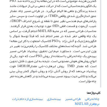
کمترین هزینه، موضوعی است که در این مقاله به آن پرداخته شد. PSO
یک الگوریتم محاسباتی است که از حرکت جمعی برخی از حیوانات مانند
دسته پرندگان و ماهی ها الهام می‌گیرد. در طراحی مسیر چاه، مقدار
عمق اندازه‌گیری شده‌ی واقعی (TMD) در اولویت است و سپس سایر
پارامتر‌های مهم هندسی نظیر عمق تا نقطه ی شروع انحراف (DKOP)،
شیب، آزیموت و قسمت افقی (HD) مورد توجهات بعدی قرار گرفتند.
محاسبات طراحی مسیر که در محیط MATLAB انجام گرفت، بر اساس
یک چاه واقعی حفر شده در مصر انجام شد که قبلاً توسط شوکر با
الگوریتم ژنتیک و آتش نژاد با PSO کلاسیک (متفاوت با کار این مقاله)
طراحی شد. آنچه که نسخه‌های مختلف کلاسیک را رقم می‌زند تغییر در
وزن اینرسی است. دستاورد مهم این تحقیق، پیشنهاد طراحی مسیر
بهینه‌ی یک چاه انحرافی با استفاده از روش PSO است که خود یکی از
انواع روش‌های هوش مصنوعی است. نتیجه به این صورت قابل تدوین
است که مقدار TMD روش ابرهارت-شی مقدار14838.08 فوت
پیشنهاد می‌دهد که از روش آتش نژاد و روش شوکر کمتر پیش بینی
می‌کند و تلاشی جهت بهبود مسیر بهینه می‌باشد و در کاهش هزینه حفر
چاه مؤثر است.
کلیدواژه‌ها
چاه انحرافی
طراحی مسیر
بهینه‌سازی
بهینه‌سازی ازدحام ذرات
نرم‌افزار MATLAB