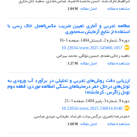
ابراهیم عارف مند، حسن بخشنده امنیه، عباس مجدی، سعید جان نثاری
مشاهده مقاله
اصل مقاله
1.04 M
مطالعه تجربی و آماری تعیین ضریب عکس‌العمل خاک رسی با
استفاده از نتایج آزمایش سه‌محوری
دوره 9، شماره 2، تابستان 1404، صفحه
1-16
10.22034/irsrm.2025.545866.1057
ناهید رجائی مقدم، حسین توکلی، محمد بهرامی
مشاهده مقاله
اصل مقاله
1.27 M
ارزیابی دقت روش‌های تجربی و تحلیلی در برآورد آب ورودی به
تونل‌های درحال حفر درمحیط‌های سنگی (مطالعه موردی: قطعه دوم
تونل زاگرس – کرمانشاه)
دوره 9، شماره 3، پاییز 1404، صفحه
1-21
10.22034/irsrm.2025.530014.0140
حمیدرضا ناصری، نرگس بیات، فرشاد علیجانی، مهدی عباسی
مشاهده مقاله
اصل مقاله
1.68 M