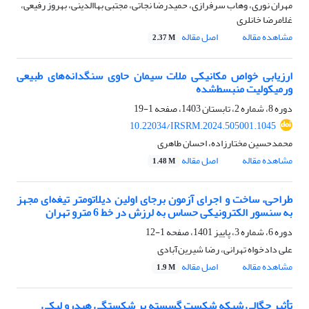
مهران نوری، وهاب سرفرازی، حمیدرضا نجاتی، مجتبی بهاالدینی، بهروز رفیعی،
غلامرضا خانلری
مشاهده مقاله
اصل مقاله
2.37 M
ارزیابی خواص مکانیکی ملات سیمان حاوی سنگدانه‌های طبیعی
ورمیکولیت منبسط‌شده
دوره 8، شماره 2، تابستان 1403، صفحه
1-19
10.22034/IRSRM.2024.505001.1045
محمدحسین مختارزاده، احسان طاهری
مشاهده مقاله
اصل مقاله
1.48 M
طراحی، ساخت و اجرای آزمون برجای اولین دیلاتومتر تیغه‌ای مجهز
به سنسور الکترونیکی حساس به لرزش در خط 6 مترو تهران
دوره 6، شماره 3، پاییز 1401، صفحه
1-12
علی دادخواه تهرانی، رضا شیرین‌آبادی
مشاهده مقاله
اصل مقاله
1.9 M
تأثیر چگالی شبکه شکست گسسته بر شکستگی هیدرو لیکی