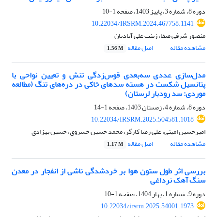
دوره 8، شماره 3، پاییز 1403، صفحه
1-10
10.22034/IRSRM.2024.467758.1141
منصور شرفی صفا، زینب علی آبادیان
مشاهده مقاله
اصل مقاله
1.56 M
مدل‌سازی عددی سه‌بعدی قوس‌زدگی تنش و تعیین نواحی با
پتانسیل شکست در هسته سدهای خاکی در دره‌های تنگ (مطالعه
موردی: سد رودبار لرستان)
دوره 8، شماره 4، زمستان 1403، صفحه
1-14
10.22034/IRSRM.2025.504581.1018
امیرحسین امینی، علی رضا کارگر، محمد حسین خسروی، حسین بهزادی
مشاهده مقاله
اصل مقاله
1.17 M
بررسی اثر طول ستون هوا بر خردشدگی ناشی از انفجار در معدن
سنگ آهک نرداغی
دوره 9، شماره 1، بهار 1404، صفحه
1-10
10.22034/irsrm.2025.54001.1973