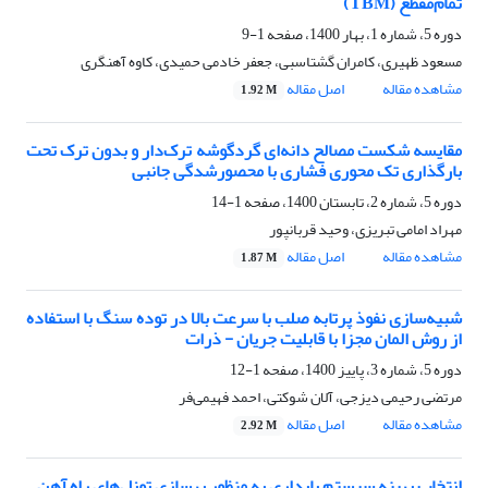
تمام‌مقطع (TBM)
دوره 5، شماره 1، بهار 1400، صفحه
1-9
مسعود ظهیری، کامران گشتاسبی، جعفر خادمی حمیدی، کاوه آهنگری
مشاهده مقاله
اصل مقاله
1.92 M
مقایسه شکست مصالح دانه‌ای گردگوشه ترک‌دار و بدون ترک تحت
بارگذاری تک محوری فشاری با محصورشدگی جانبی
دوره 5، شماره 2، تابستان 1400، صفحه
1-14
مهراد امامی تبریزی، وحید قربانپور
مشاهده مقاله
اصل مقاله
1.87 M
شبیه‌سازی نفوذ پرتابه صلب با سرعت بالا در توده سنگ با استفاده
از روش المان مجزا با قابلیت جریان - ذرات
دوره 5، شماره 3، پاییز 1400، صفحه
1-12
مرتضی رحیمی دیزجی، آلان شوکتی، احمد فهیمی‌فر
مشاهده مقاله
اصل مقاله
2.92 M
انتخاب بهینه سیستم پایداری به منظور بهسازی تونل‌های راه آهن