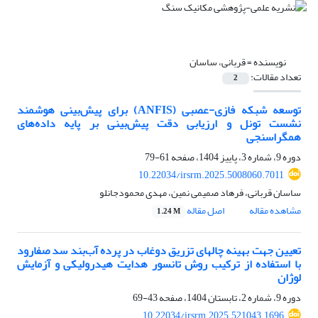
نویسنده =
قربانی، ساسان
تعداد مقالات:
2
توسعه شبکه فازی-عصبی (ANFIS) برای پیش‌بینی هوشمند
نشست تونل‌ و ارزیابی دقت پیش‌بینی بر پایه داده‌های
همگراسنجی
دوره 9، شماره 3، پاییز 1404، صفحه
61-79
10.22034/irsrm.2025.5008060.7011
ساسان قربانی، فرهاد صمیمی نمین، مهدی محمودجانلو
مشاهده مقاله
اصل مقاله
1.24 M
تعیین جهت بهینه چالهای تزریق دوغاب در پرده آب‌بند سد صفارود
با استفاده از ترکیب روش تانسور هدایت هیدرولیکی و آزمایش
لوژان
دوره 9، شماره 2، تابستان 1404، صفحه
43-69
10.22034/irsrm.2025.521043.1696