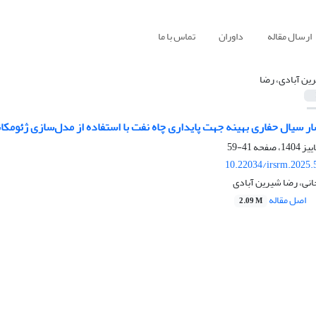
ارسال مقاله
داوران
تماس با ما
ین آبادی، رضا
 سیال حفاری بهینه جهت پایداری چاه نفت با استفاده از مدل‌سازی ژئومکانیکی د
41-59
10.22034/irsrm.2025.
نی، رضا شیرین آبادی
اصل مقاله
2.09 M