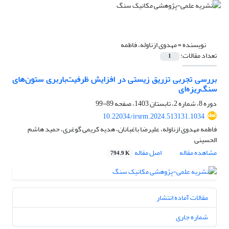
نویسنده =
مهدوی ازناوله، فاطمه
تعداد مقالات:
1
بررسی تجربی تزریق زیستی در افزایش ظرفیت‌باربری ستون‌های
سنگ‌ریزه‌ای
دوره 8، شماره 2، تابستان 1403، صفحه
89-99
10.22034/irsrm.2024.513131.1034
فاطمه مهدوی ازناوله، علیرضا باغبانان، هدیه کریمی گوغری، حمید هاشم
الحسینی
مشاهده مقاله
اصل مقاله
794.9 K
مقالات آماده انتشار
شماره جاری