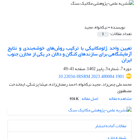
نویسنده =
نیکخواه، مجید
تعداد مقالات:
1
تعیین واحد ژئومکانیکی با ترکیب روش‌های خوشه‌بندی و نتایج
آزمایشگاهی برای سازندهای کنگان و دالان در یکی از مخازن جنوب
ایران
دوره 7، شماره 3، پاییز 1402، صفحه
41-49
10.22034/IRSRM.2023.480084.1901
محمدعلی چمن‌زاد، مجید نیکخواه، احمد رمضان‌زاده، میشا پزشکی، ایماندخت
مصطفوی
مشاهده مقاله
اصل مقاله
956 K
مقالات آماده انتشار
شماره جاری