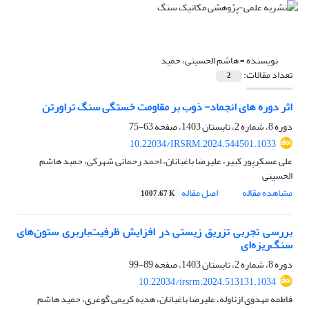
نویسنده =
هاشم الحسینی، حمید
تعداد مقالات:
2
اثر دوره های انجماد- ذوب بر مقاومت خستگی سنگ تراورتن
دوره 8، شماره 2، تابستان 1403، صفحه
63-75
10.22034/IRSRM.2024.544501.1033
علی عسکرپور کبیر، علیرضا باغبانان، احمد رحمانی شهرکی، حمید هاشم
الحسینی
مشاهده مقاله
اصل مقاله
1007.67 K
بررسی تجربی تزریق زیستی در افزایش ظرفیت‌باربری ستون‌های
سنگ‌ریزه‌ای
دوره 8، شماره 2، تابستان 1403، صفحه
89-99
10.22034/irsrm.2024.513131.1034
فاطمه مهدوی ازناوله، علیرضا باغبانان، هدیه کریمی گوغری، حمید هاشم