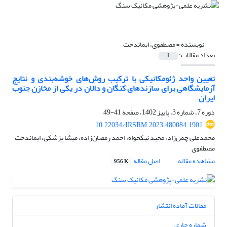
نویسنده =
مصطفوی، ایماندخت
تعداد مقالات:
1
تعیین واحد ژئومکانیکی با ترکیب روش‌های خوشه‌بندی و نتایج
آزمایشگاهی برای سازندهای کنگان و دالان در یکی از مخازن جنوب
ایران
دوره 7، شماره 3، پاییز 1402، صفحه
41-49
10.22034/IRSRM.2023.480084.1901
محمدعلی چمن‌زاد، مجید نیکخواه، احمد رمضان‌زاده، میشا پزشکی، ایماندخت
مصطفوی
مشاهده مقاله
اصل مقاله
956 K
مقالات آماده انتشار
شماره جاری