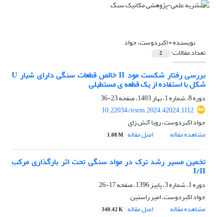
نویسنده =
اکبردوست، جواد
تعداد مقالات:
2
بررسی رفتار شکست مود II خالص قطعات سنگی دارای شیار U
شکل با استفاده از یک قطعه ی مستطیلی
دوره 8، شماره 1، بهار 1403، صفحه
23-36
10.22034/irsrm.2024.42024.1112
جواد اکبردوست، رویا آتش زای
مشاهده مقاله
اصل مقاله
1.08 M
تخمین مسیر رشد ترک در مواد سنگی تحت اثر بارگذاری مرکب
I/II
دوره 1، شماره 3، پاییز 1396، صفحه
17-26
جواد اکبردوست، امیر راستین
مشاهده مقاله
اصل مقاله
340.42 K