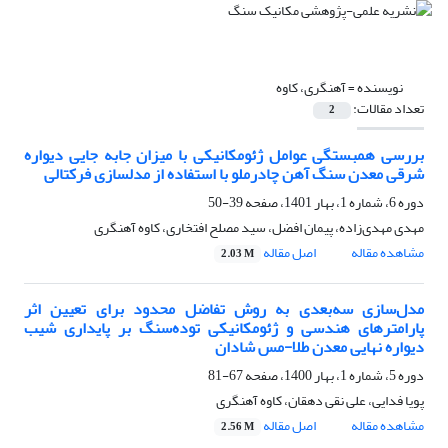
نویسنده =
آهنگری، کاوه
تعداد مقالات:
2
بررسی همبستگی عوامل ژئومکانیکی با میزان جابه جایی دیواره
شرقی معدن سنگ آهن چادرملو با استفاده از مدلسازی فرکتالی
دوره 6، شماره 1، بهار 1401، صفحه
39-50
مهدی مهدی‌زاده، پیمان افضل، سید مصلح افتخاری، کاوه آهنگری
مشاهده مقاله
اصل مقاله
2.03 M
مدل‌سازی سه‌بعدی به روش تفاضل محدود برای تعیین اثر
پارامترهای هندسی و ژئومکانیکی توده‌سنگ بر پایداری شیب
دیواره نهایی معدن طلا-مس شادان
دوره 5، شماره 1، بهار 1400، صفحه
67-81
پویا فدایی، علی نقی دهقان، کاوه آهنگری
مشاهده مقاله
اصل مقاله
2.56 M