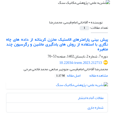
نویسنده =
آقاخانی امام قیسی، محمدرضا
تعداد مقالات:
1
پیش بینی پارامترهای الاستیک مخزن کربناته از داده های چاه
نگاری با استفاده از روش های یادگیری ماشین و رگرسیون چند
متغیره
دوره 7، شماره 2، تابستان 1402، صفحه
53-70
10.22034/irsrm.2023.212713
محمدرضا آقاخانی امام قیسی، منوچهر صانعی، محمد فاتحی مرجی
مشاهده مقاله
اصل مقاله
1.17 M
مقالات آماده انتشار
شماره جاری