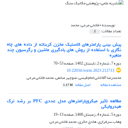
نویسنده =
فاتحی مرجی، محمد
تعداد مقالات:
2
پیش بینی پارامترهای الاستیک مخزن کربناته از داده های چاه
نگاری با استفاده از روش های یادگیری ماشین و رگرسیون چند
متغیره
دوره 7، شماره 2، تابستان 1402، صفحه
53-70
10.22034/irsrm.2023.212713
محمدرضا آقاخانی امام قیسی، منوچهر صانعی، محمد فاتحی مرجی
مشاهده مقاله
اصل مقاله
1.17 M
مطالعه تاثیر میکروپارامترهای مدل عددی PFC بر رشد ترک
هیدرولیکی
دوره 5، شماره 4، زمستان 1400، صفحه
13-19
وهاب سرفرازی، هادی حائری، محمد فاتحی مرجی