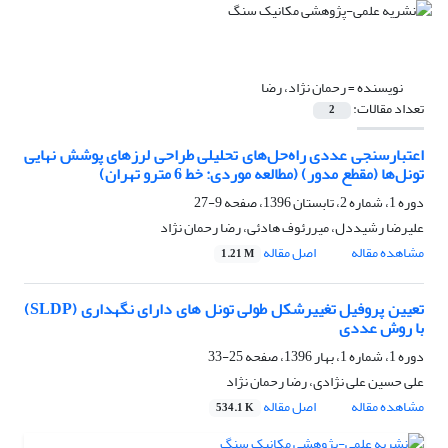
نویسنده =
رحمان نژاد، رضا
تعداد مقالات:
2
اعتبارسنجی عددی راه‌حل‌های تحلیلی طراحی لرزهای پوشش نهایی
تونل‌ها (مقطع مدور) (مطالعه موردی: خط 6 مترو تهران)
دوره 1، شماره 2، تابستان 1396، صفحه
9-27
علیرضا رشیددل، میررئوف هادئی، رضا رحمان نژاد
مشاهده مقاله
اصل مقاله
1.21 M
تعیین پروفیل تغییرشکل طولی تونل های دارای نگهداری (SLDP)
با روش عددی
دوره 1، شماره 1، بهار 1396، صفحه
25-33
علی حسین علی‌ نژادی، رضا رحمان نژاد
مشاهده مقاله
اصل مقاله
534.1 K