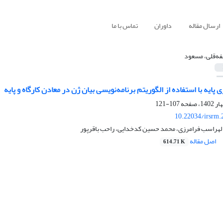
ارسال مقاله
داوران
تماس با ما
فه‌قلی، مسعود
 پایه با استفاده از الگوریتم برنامه‌نویسی بیان ژن در معادن کارگاه و پایه
107-121
10.22034/irsrm.
 لهراسب فرامرزی، محمد حسین کدخدایی، راحب باقرپور
اصل مقاله
614.71 K